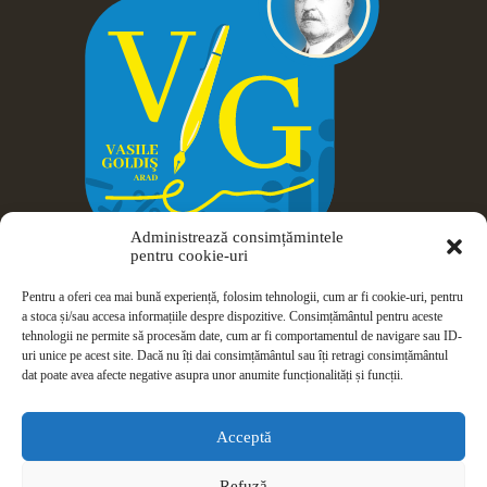
Administrează consimțămintele
pentru cookie-uri
Pentru a oferi cea mai bună experiență, folosim tehnologii, cum ar fi cookie-uri, pentru
a stoca și/sau accesa informațiile despre dispozitive. Consimțământul pentru aceste
tehnologii ne permite să procesăm date, cum ar fi comportamentul de navigare sau ID-
uri unice pe acest site. Dacă nu îți dai consimțământul sau îți retragi consimțământul
dat poate avea afecte negative asupra unor anumite funcționalități și funcții.
Drepturi de autor © 2026 Colegiul Național Vasile Goldiș -
Arad
Acceptă
ISJ Arad
|
ANPC
|
Politică de confidențialitate
|
Politică privind
Refuză