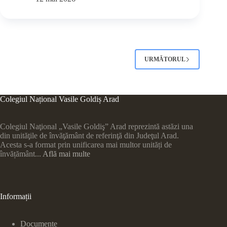
URMĂTORUL
Colegiul Național Vasile Goldiș Arad
Colegiul Naţional „Vasile Goldiş” Arad reprezintă astăzi una
din unităţile de învăţământ de referinţă din Judeţul Arad.
Acesta s-a format prin unificarea mai multor unități de
învățământ...
Află mai multe
Informații
Documente