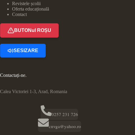
Revistele școlii
Oferta educațională
Contact
BUTONul ROȘU
SESIZARE
Contactați-ne.
Calea Victoriei 1-3, Arad, Romania
0257 231 726
cnvga@yahoo.ro