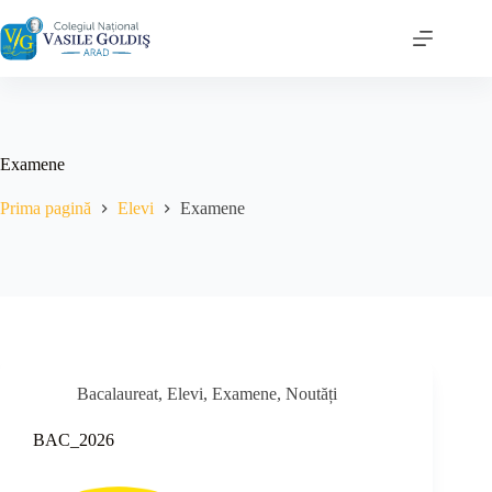
Sari
la
conținut
Examene
Prima pagină
Elevi
Examene
Bacalaureat
,
Elevi
,
Examene
,
Noutăți
BAC_2026