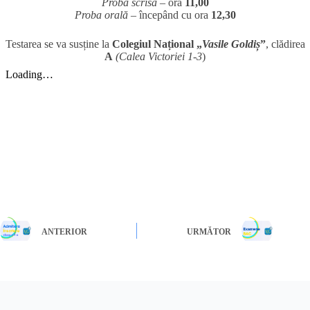
Proba scrisă
– ora
11,00
Proba orală
– începând cu ora
12,30
Testarea se va susține la
Colegiul Național „
Vasile Goldiș
”
, clădirea
A
(Calea Victoriei 1-3
)
ANTERIOR
URMĂTOR