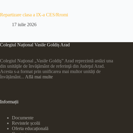
Repartizare clasa a IX-a CES/Rromi
17 iulie 2026
Colegiul Național Vasile Goldiș Arad
Colegiul Naţional „Vasile Goldiş” Arad reprezintă astăzi una
din unităţile de învăţământ de referinţă din Judeţul Arad.
Acesta s-a format prin unificarea mai multor unități de
învățământ...
Află mai multe
Informații
Documente
Revistele școlii
Oferta educațională