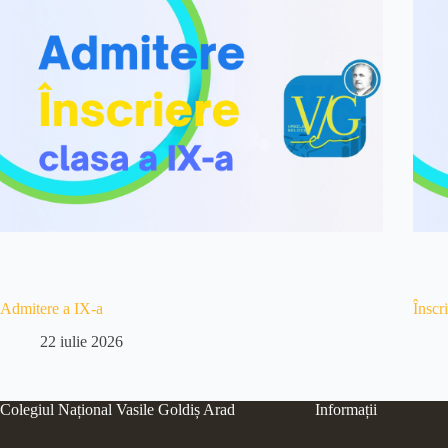
Admitere a IX-a
Înscr
22 iulie 2026
Colegiul Național Vasile Goldiș Arad
Informații