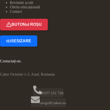
Revistele școlii
Oferta educațională
Contact
BUTONul ROȘU
SESIZARE
Contactați-ne.
Calea Victoriei 1-3, Arad, Romania
0257 231 726
cnvga@yahoo.ro