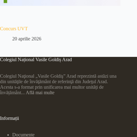
Concurs UVT
20 aprilie 2026
Colegiul Național Vasile Goldiș Arad
Colegiul Naţional „Vasile Goldiş” Arad reprezintă astăzi una
din unităţile de învăţământ de referinţă din Judeţul Arad.
Acesta s-a format prin unificarea mai multor unități de
învățământ...
Află mai multe
Informații
Documente