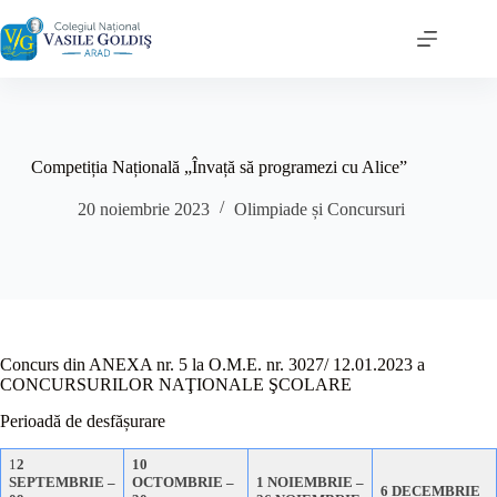
Sari
la
conținut
Competiția Națională „Învață să programezi cu Alice”
20 noiembrie 2023
Olimpiade și Concursuri
Concurs din ANEXA nr. 5 la O.M.E. nr. 3027/ 12.01.2023 a
CONCURSURILOR NAŢIONALE ŞCOLARE
Perioadă de desfășurare
1
2
10
SEPTEMBRIE –
OCTOMBRIE –
1 NOIEMBRIE –
6 DECEMBRIE