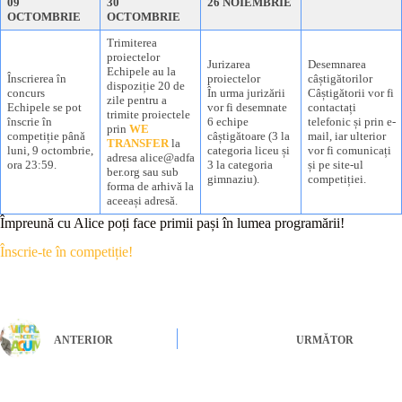
09
30
26 NOIEMBRIE
OCTOMBRIE
OCTOMBRIE
Trimiterea
proiectelor
Jurizarea
Desemnarea
Echipele au la
Înscrierea în
proiectelor
câștigătorilor
dispoziție 20 de
concurs
În urma jurizării
Câștigătorii vor fi
zile pentru a
Echipele se pot
vor fi desemnate
contactați
trimite proiectele
înscrie în
6 echipe
telefonic și prin e-
prin
WE
competiție până
câștigătoare (3 la
mail, iar ulterior
TRANSFER
la
luni, 9 octombrie,
categoria liceu și
vor fi comunicați
adresa
alice@adfa
ora 23:59.
3 la categoria
și pe site-ul
ber.org
sau sub
gimnaziu).
competiției.
forma de arhivă la
aceeași adresă.
Împreună cu Alice poți face primii pași în lumea programării!
Înscrie-te în competiție!
ANTERIOR
URMĂTOR