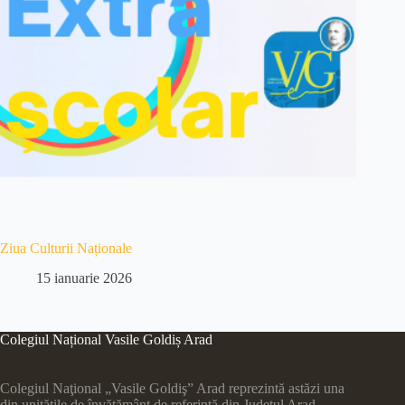
Ziua Culturii Naționale
15 ianuarie 2026
Colegiul Național Vasile Goldiș Arad
Colegiul Naţional „Vasile Goldiş” Arad reprezintă astăzi una
din unităţile de învăţământ de referinţă din Judeţul Arad.