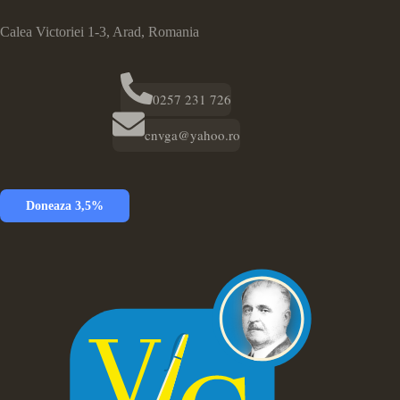
Calea Victoriei 1-3, Arad, Romania
0257 231 726
cnvga@yahoo.ro
Doneaza 3,5%