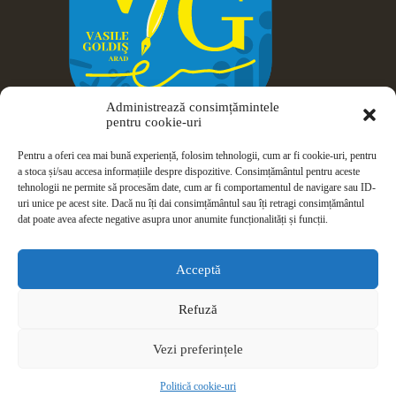
Administrează consimțămintele
pentru cookie-uri
Pentru a oferi cea mai bună experiență, folosim tehnologii, cum ar fi cookie-uri, pentru
a stoca și/sau accesa informațiile despre dispozitive. Consimțământul pentru aceste
tehnologii ne permite să procesăm date, cum ar fi comportamentul de navigare sau ID-
uri unice pe acest site. Dacă nu îți dai consimțământul sau îți retragi consimțământul
dat poate avea afecte negative asupra unor anumite funcționalități și funcții.
Drepturi de autor © 2026 Colegiul Național Vasile Goldiș -
Arad
Acceptă
ISJ Arad
|
ANPC
|
Politică de confidențialitate
|
Politică privind
Refuză
fișierele cookies
Vezi preferințele
Politică cookie-uri