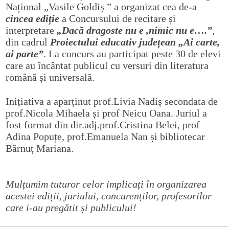
Național „Vasile Goldiș ” a organizat cea de-a
cincea ediție
a Concursului de recitare și
interpretare
„Dacă dragoste nu e ,nimic nu e….”
,
din cadrul
Proiectului educativ județean „Ai carte,
ai parte”
. La concurs au participat peste 30 de elevi
care au încântat publicul cu versuri din literatura
română și universală.
Inițiativa a aparținut prof.Livia Nadiș secondata de
prof.Nicola Mihaela și prof Neicu Oana. Juriul a
fost format din dir.adj.prof.Cristina Belei, prof
Adina Popuțe, prof.Emanuela Nan și bibliotecar
Bărnuț Mariana.
Mulțumim tuturor celor implicați în organizarea
acestei ediții, juriului, concurenților, profesorilor
care i-au pregătit și publicului!