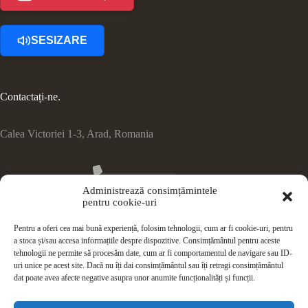
SESIZARE
Contactați-ne.
Calea Victoriei 1-3, Arad, Romania
0257 231 726
Administrează consimțămintele
pentru cookie-uri
cnvga@yahoo.ro
Pentru a oferi cea mai bună experiență, folosim tehnologii, cum ar fi cookie-uri, pentru
a stoca și/sau accesa informațiile despre dispozitive. Consimțământul pentru aceste
tehnologii ne permite să procesăm date, cum ar fi comportamentul de navigare sau ID-
uri unice pe acest site. Dacă nu îți dai consimțământul sau îți retragi consimțământul
Doneaza 3,5%
dat poate avea afecte negative asupra unor anumite funcționalități și funcții.