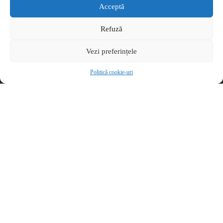
Acceptă
Refuză
Vezi preferințele
Politică cookie-uri
Drepturi de autor © 2026 Colegiul Național Vasile Goldiș -
Arad