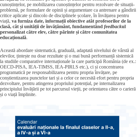
cunoștințelor, pe mobilizarea cunoștințelor pentru rezolvare de situații-
problemă, pe formulare de opinii și argumentare ca antrenare a gândirii
critice aplicate și dincolo de disciplinele școlare, în învățarea pentru
viață,
va furniza date, informații obiective atât profesorilor de la
clasă, cât și unității de învățământ, fundamentând
feedback
ul
personalizat către elev, către părinte și către comunitatea
educațională
.
Această abordare sistematică, graduală, adaptată nivelului de vârstă al
elevilor, țintește nu doar rezultate și o mai bună performanță sistemică
la studiile comparative internaționale la care participă România (de ex.:
OECD-PISA, IEA-TIMSS, IEA-PIRLS etc.), ci și concentrarea
programatică pe responsabilizarea pentru propria învățare, pe
conștientizarea punctelor tari și a celor ce necesită efort pentru propria
dezvoltare, pentru atingerea propriului potențial, pe internalizarea
principiului învățării pe tot parcursul vieții, pe orientarea către o carieră
și o viață împlinite.