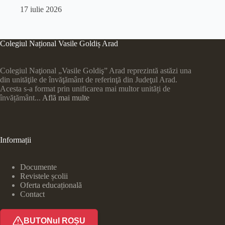
17 iulie 2026
Colegiul Național Vasile Goldiș Arad
Colegiul Naţional „Vasile Goldiş” Arad reprezintă astăzi una
din unităţile de învăţământ de referinţă din Judeţul Arad.
Acesta s-a format prin unificarea mai multor unități de
învățământ...
Află mai multe
Informații
Documente
Revistele școlii
Oferta educațională
Contact
BUTONul ROȘU