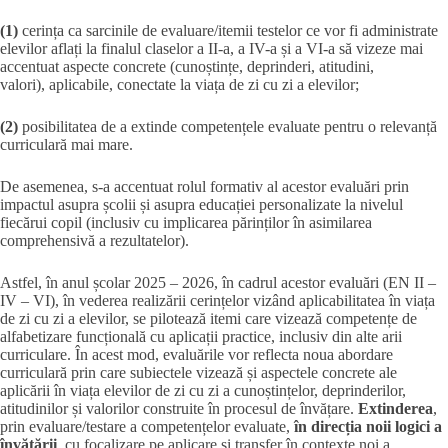
(1)
cerința ca sarcinile de evaluare/itemii testelor ce vor fi administrate
elevilor aflați la finalul claselor a II-a, a IV-a și a VI-a să vizeze mai
accentuat aspecte concrete (cunoștințe, deprinderi, atitudini,
valori), aplicabile, conectate la viața de zi cu zi a elevilor;
(2)
posibilitatea de a extinde competențele evaluate pentru o relevanță
curriculară mai mare.
De asemenea, s-a accentuat rolul formativ al acestor evaluări prin
impactul asupra școlii și asupra educației personalizate la nivelul
fiecărui copil (inclusiv cu implicarea părinților în asimilarea
comprehensivă a rezultatelor).
Astfel, în anul școlar 2025 – 2026, în cadrul acestor evaluări (EN II –
IV – VI), în vederea realizării cerințelor vizând aplicabilitatea în viața
de zi cu zi a elevilor, se pilotează itemi care vizează competențe de
alfabetizare funcțională cu aplicații practice, inclusiv din alte arii
curriculare. În acest mod, evaluările vor reflecta noua abordare
curriculară prin care subiectele vizează și aspectele concrete ale
aplicării în viața elevilor de zi cu zi a cunoștințelor, deprinderilor,
atitudinilor și valorilor construite în procesul de învățare.
Extinderea
,
prin evaluare/testare a competențelor evaluate,
în direcția noii logici a
învățării
, cu focalizare pe aplicare și transfer în contexte noi a