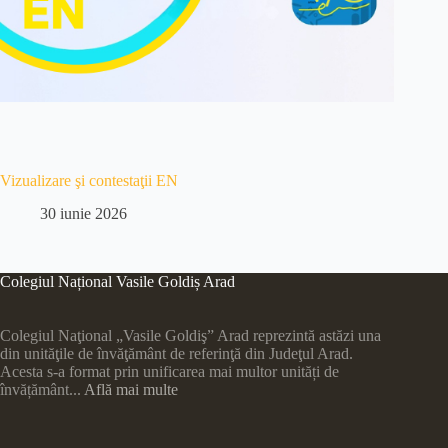
Vizualizare şi contestaţii EN
30 iunie 2026
Colegiul Național Vasile Goldiș Arad
Colegiul Naţional „Vasile Goldiş” Arad reprezintă astăzi una
din unităţile de învăţământ de referinţă din Judeţul Arad.
Acesta s-a format prin unificarea mai multor unități de
învățământ...
Află mai multe