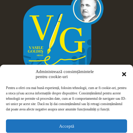
Administrează consimțămintele
pentru cookie-uri
Pentru a oferi cea mai bună experiență, folosim tehnologii, cum ar fi cookie-uri, pentru
a stoca și/sau accesa informațiile despre dispozitive. Consimțământul pentru aceste
tehnologii ne permite să procesăm date, cum ar fi comportamentul de navigare sau ID-
uri unice pe acest site. Dacă nu îți dai consimțământul sau îți retragi consimțământul
dat poate avea afecte negative asupra unor anumite funcționalități și funcții.
Drepturi de autor © 2026 Colegiul Național Vasile Goldiș -
Arad
Acceptă