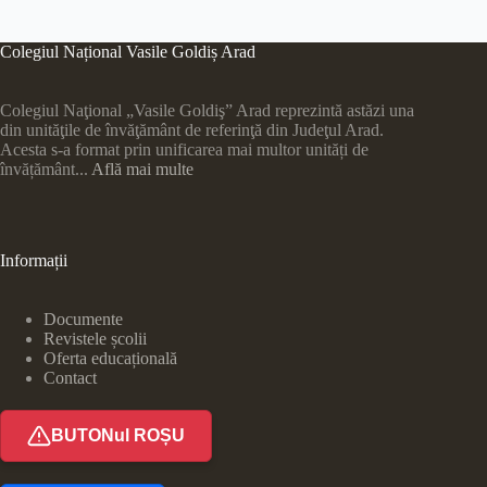
Colegiul Național Vasile Goldiș Arad
Colegiul Naţional „Vasile Goldiş” Arad reprezintă astăzi una
din unităţile de învăţământ de referinţă din Judeţul Arad.
Acesta s-a format prin unificarea mai multor unități de
învățământ...
Află mai multe
Informații
Documente
Revistele școlii
Oferta educațională
Contact
BUTONul ROȘU