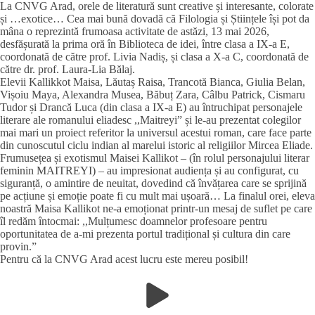
La CNVG Arad, orele de literatură sunt creative și interesante, colorate
și …exotice… Cea mai bună dovadă că Filologia și Științele își pot da
mâna o reprezintă frumoasa activitate de astăzi, 13 mai 2026,
desfășurată la prima oră în Biblioteca de idei, între clasa a IX-a E,
coordonată de către prof. Livia Nadiș, și clasa a X-a C, coordonată de
către dr. prof. Laura-Lia Bălaj.
Elevii Kallikkot Maisa, Lăutaș Raisa, Trancotă Bianca, Giulia Belan,
Vișoiu Maya, Alexandra Musea, Băbuț Zara, Câlbu Patrick, Cismaru
Tudor și Drancă Luca (din clasa a IX-a E) au întruchipat personajele
literare ale romanului eliadesc ,,Maitreyi” și le-au prezentat colegilor
mai mari un proiect referitor la universul acestui roman, care face parte
din cunoscutul ciclu indian al marelui istoric al religiilor Mircea Eliade.
Frumusețea și exotismul Maisei Kallikot – (în rolul personajului literar
feminin MAITREYI) – au impresionat audiența și au configurat, cu
siguranță, o amintire de neuitat, dovedind că învățarea care se sprijină
pe acțiune și emoție poate fi cu mult mai ușoară… La finalul orei, eleva
noastră Maisa Kallikot ne-a emoționat printr-un mesaj de suflet pe care
îl redăm întocmai: ,,Mulțumesc doamnelor profesoare pentru
oportunitatea de a-mi prezenta portul tradițional și cultura din care
provin.”
Pentru că la CNVG Arad acest lucru este mereu posibil!