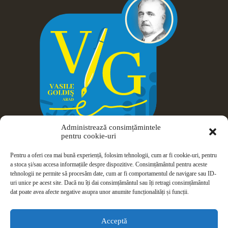
Administrează consimțămintele
pentru cookie-uri
Pentru a oferi cea mai bună experiență, folosim tehnologii, cum ar fi cookie-uri, pentru
a stoca și/sau accesa informațiile despre dispozitive. Consimțământul pentru aceste
tehnologii ne permite să procesăm date, cum ar fi comportamentul de navigare sau ID-
uri unice pe acest site. Dacă nu îți dai consimțământul sau îți retragi consimțământul
dat poate avea afecte negative asupra unor anumite funcționalități și funcții.
Drepturi de autor © 2026 Colegiul Național Vasile Goldiș -
Arad
Acceptă