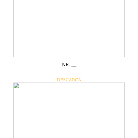
NR. __
–
DESCARCĂ