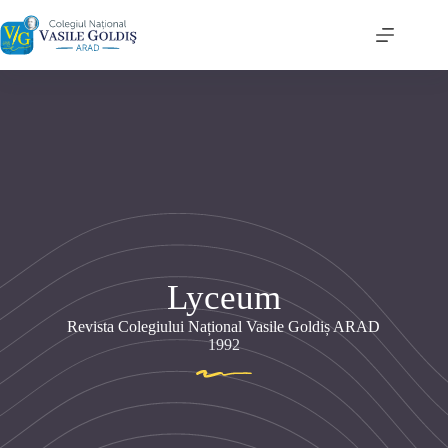
Sari
la
conținut
Lyceum
Revista Colegiului Național Vasile Goldiș ARAD
1992