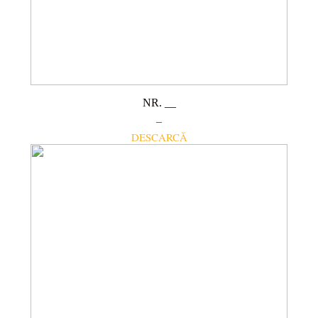
NR. __
–
DESCARCĂ