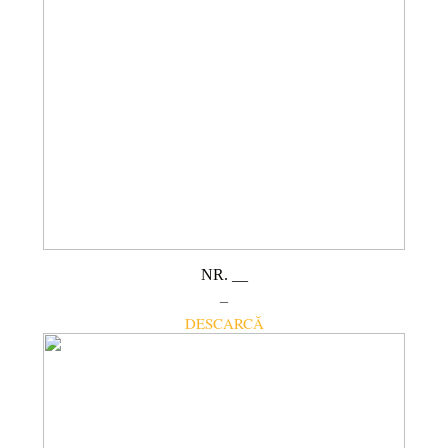
NR. __
–
DESCARCĂ