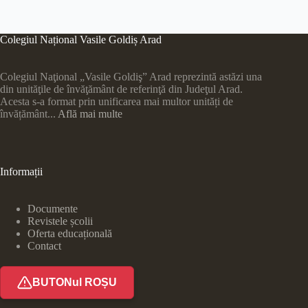
Colegiul Național Vasile Goldiș Arad
Colegiul Naţional „Vasile Goldiş” Arad reprezintă astăzi una
din unităţile de învăţământ de referinţă din Judeţul Arad.
Acesta s-a format prin unificarea mai multor unități de
învățământ...
Află mai multe
Informații
Documente
Revistele școlii
Oferta educațională
Contact
BUTONul ROȘU