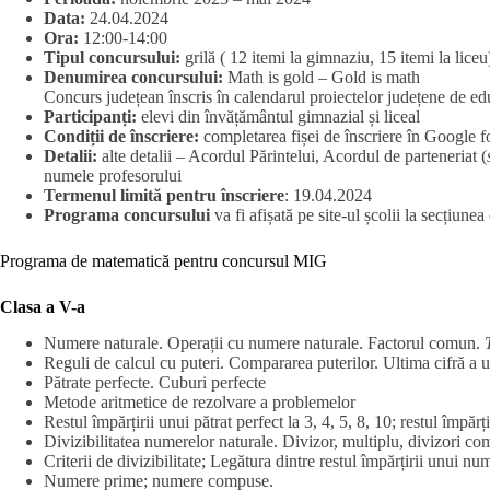
Data:
24.04.2024
Ora:
12:00-14:00
Tipul concursului:
grilă ( 12 itemi la gimnaziu, 15 itemi la liceu
Denumirea concursului:
Math is gold – Gold is math
Concurs județean înscris în calendarul proiectelor județene de ed
Participanți:
elevi din învățământul gimnazial și liceal
Condiții de înscriere:
completarea fișei de înscriere în Google 
Detalii:
alte detalii – Acordul Părintelui, Acordul de parteneriat (
numele profesorului
Termenul limită pentru înscriere
: 19.04.2024
Programa concursului
va fi afișată pe site-ul școlii la secțiune
Programa de matematică pentru concursul MIG
Clasa a V-a
Numere naturale. Operații cu numere naturale. Factorul comun.
Reguli de calcul cu puteri. Compararea puterilor. Ultima cifră a u
Pătrate perfecte. Cuburi perfecte
Metode aritmetice de rezolvare a problemelor
Restul împărțirii unui pătrat perfect la 3, 4, 5, 8, 10; restul împărț
Divizibilitatea numerelor naturale. Divizor, multiplu, divizori c
Criterii de divizibilitate; Legătura dintre restul împărțirii unui nu
Numere prime; numere compuse.