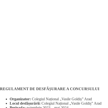
REGULAMENT DE DESFĂȘURARE A CONCURSULUI
Organizator:
Colegiul Național „Vasile Goldiș” Arad
Locul desfășurării:
Colegiul Național „Vasile Goldiș” Arad
Perioada:
noiembrie 2023 – mai 2024