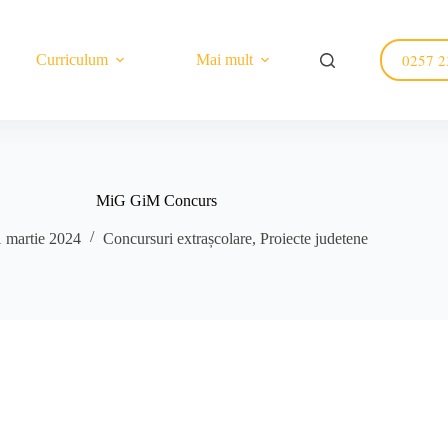
0257 2
Curriculum
Mai mult
MiG GiM Concurs
 martie 2024
Concursuri extrașcolare
,
Proiecte judetene