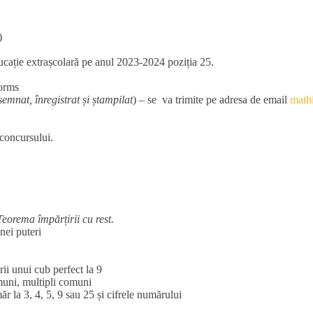
)
ucație extrașcolară pe anul 2023-2024 poziția 25.
forms
semnat, înregistrat și ștampilat
) – se va trimite pe adresa de email
math
a concursului.
Teorema împărțirii cu rest.
nei puteri
irii unui cub perfect la 9
omuni, multipli comuni
măr la 3, 4, 5, 9 sau 25 și cifrele numărului