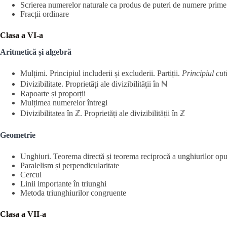
Scrierea numerelor naturale ca produs de puteri de numere prime
Fracții ordinare
Clasa a VI-a
Aritmetică și algebră
Mulțimi. Principiul includerii și excluderii. Partiții.
Principiul cut
Divizibilitate. Proprietăți ale divizibilității în ℕ
Rapoarte și proporții
Mulțimea numerelor întregi
Divizibilitatea în ℤ. Proprietăți ale divizibilității în ℤ
Geometrie
Unghiuri. Teorema directă și teorema reciprocă a unghiurilor opu
Paralelism și perpendicularitate
Cercul
Linii importante în triunghi
Metoda triunghiurilor congruente
Clasa a VII-a