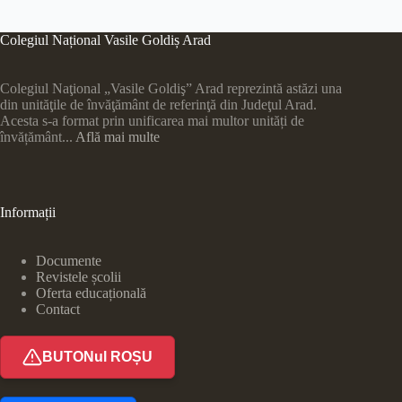
Colegiul Național Vasile Goldiș Arad
Colegiul Naţional „Vasile Goldiş” Arad reprezintă astăzi una
din unităţile de învăţământ de referinţă din Judeţul Arad.
Acesta s-a format prin unificarea mai multor unități de
învățământ...
Află mai multe
Informații
Documente
Revistele școlii
Oferta educațională
Contact
BUTONul ROȘU