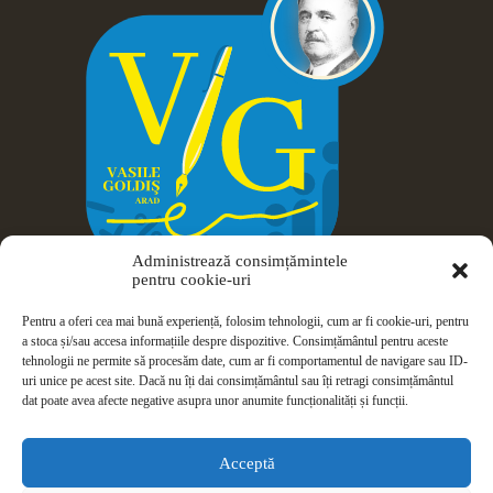
Administrează consimțămintele
pentru cookie-uri
Pentru a oferi cea mai bună experiență, folosim tehnologii, cum ar fi cookie-uri, pentru
a stoca și/sau accesa informațiile despre dispozitive. Consimțământul pentru aceste
tehnologii ne permite să procesăm date, cum ar fi comportamentul de navigare sau ID-
uri unice pe acest site. Dacă nu îți dai consimțământul sau îți retragi consimțământul
dat poate avea afecte negative asupra unor anumite funcționalități și funcții.
Drepturi de autor © 2026 Colegiul Național Vasile Goldiș -
Arad
Acceptă