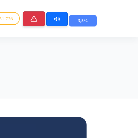
31 726
3,5%