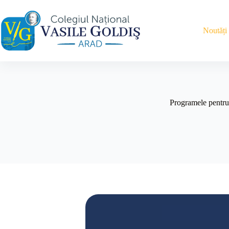
Sari
la
conținut
Noutăți
Programele pentru 