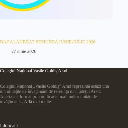
BACALAUREAT SESIUNEA IUNIE-IULIE 2026
27 iunie 2026
Colegiul Național Vasile Goldiș Arad
Colegiul Naţional „Vasile Goldiş” Arad reprezintă astăzi una
din unităţile de învăţământ de referinţă din Judeţul Arad.
Acesta s-a format prin unificarea mai multor unități de
învățământ...
Află mai multe
Informații