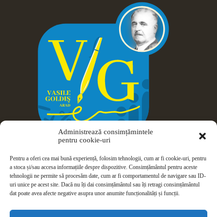
Administrează consimțămintele
pentru cookie-uri
Pentru a oferi cea mai bună experiență, folosim tehnologii, cum ar fi cookie-uri, pentru
a stoca și/sau accesa informațiile despre dispozitive. Consimțământul pentru aceste
tehnologii ne permite să procesăm date, cum ar fi comportamentul de navigare sau ID-
uri unice pe acest site. Dacă nu îți dai consimțământul sau îți retragi consimțământul
dat poate avea afecte negative asupra unor anumite funcționalități și funcții.
Drepturi de autor © 2026 Colegiul Național Vasile Goldiș -
Arad