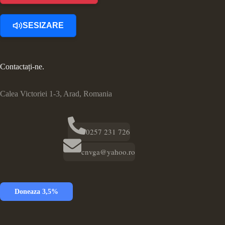
SESIZARE
Contactați-ne.
Calea Victoriei 1-3, Arad, Romania
0257 231 726
cnvga@yahoo.ro
Doneaza 3,5%