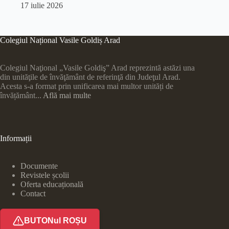
17 iulie 2026
Colegiul Național Vasile Goldiș Arad
Colegiul Naţional „Vasile Goldiş” Arad reprezintă astăzi una
din unităţile de învăţământ de referinţă din Judeţul Arad.
Acesta s-a format prin unificarea mai multor unități de
învățământ...
Află mai multe
Informații
Documente
Revistele școlii
Oferta educațională
Contact
BUTONul ROȘU