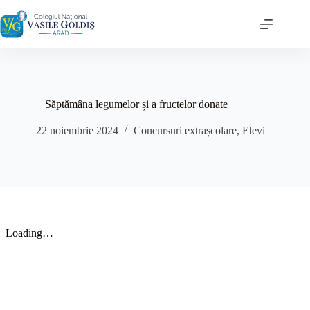
Sari
la
conținut
Săptămâna legumelor și a fructelor donate
22 noiembrie 2024
Concursuri extrașcolare
,
Elevi