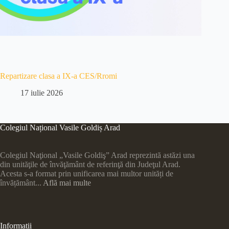
Repartizare clasa a IX-a CES/Rromi
17 iulie 2026
Colegiul Național Vasile Goldiș Arad
Colegiul Naţional „Vasile Goldiş” Arad reprezintă astăzi una
din unităţile de învăţământ de referinţă din Judeţul Arad.
Acesta s-a format prin unificarea mai multor unități de
învățământ...
Află mai multe
Informații