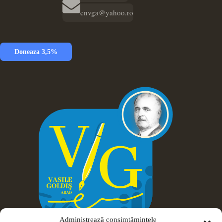
cnvga@yahoo.ro
Doneaza 3,5%
Administrează consimțămintele