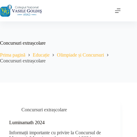
Sari
la
conținut
Concursuri extrașcolare
Prima pagină
Educație
Olimpiade și Concursuri
Concursuri extrașcolare
Concursuri extrașcolare
Luminamath 2024
Informații importante cu privire la Concursul de