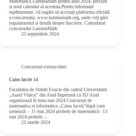
Matematică Luminamath pentru anul 2024, precum
și noul calendar al acestuia.Pentru informații
suplimentare, vă rugăm să accesați platforma oficială
a concursului, www.luminamath.org, unde veți găsi
regulamentul și detalii despre înscriere. Calendarul
concursului LuminaMath
25 septembrie 2024
Concursuri extrașcolare
Caius Iacob 14
Facultatea de Stiinte Exacte din cadrul Universitatii
„Aurel Vlaicu” din Arad împreună cu ISJ Arad
organizează în luna mai 2024 Concursul de
matematica si informatica „Caius Iacob”după cum
urmează: – 11 mai 2024 probele de matematică– 13
mai 2024 probele…
22 martie 2024