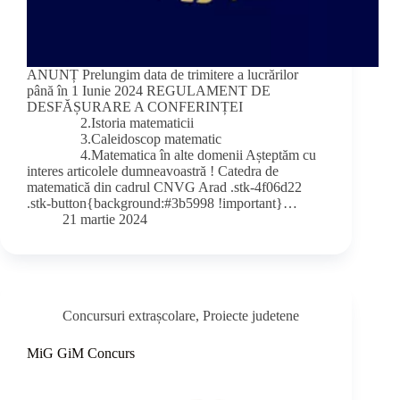
ANUNȚ Prelungim data de trimitere a lucrărilor
până în 1 Iunie 2024 REGULAMENT DE
DESFĂȘURARE A CONFERINȚEI
2.Istoria matematicii
3.Caleidoscop matematic
4.Matematica în alte domenii Așteptăm cu
interes articolele dumneavoastră ! Catedra de
matematică din cadrul CNVG Arad .stk-4f06d22
.stk-button{background:#3b5998 !important}…
21 martie 2024
Concursuri extrașcolare
,
Proiecte judetene
MiG GiM Concurs