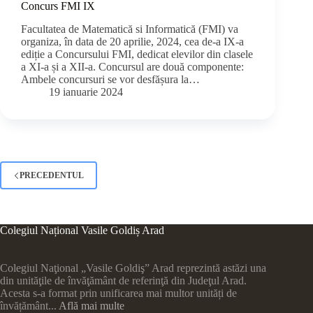
Concurs FMI IX
Facultatea de Matematică si Informatică (FMI) va
organiza, în data de 20 aprilie, 2024, cea de-a IX-a
ediție a Concursului FMI, dedicat elevilor din clasele
a XI-a și a XII-a. Concursul are două componente:
Ambele concursuri se vor desfășura la…
19 ianuarie 2024
PRECEDENTUL
Colegiul Național Vasile Goldiș Arad
Colegiul Naţional „Vasile Goldiş” Arad reprezintă astăzi una
din unităţile de învăţământ de referinţă din Judeţul Arad.
Acesta s-a format prin unificarea mai multor unități de
învățământ...
Află mai multe