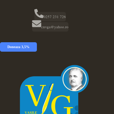
0257 231 726
cnvga@yahoo.ro
Doneaza 3,5%