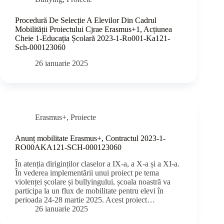
Procedură De Selecție A Elevilor Din Cadrul
Mobilității Proiectului Cjrae Erasmus+1, Acțiunea
Cheie 1-Educația Școlară 2023-1-Ro001-Ka121-
Sch-000123060
26 ianuarie 2025
Erasmus+
,
Proiecte
Anunț mobilitate Erasmus+, Contractul 2023-1-
RO00AKA121-SCH-000123060
În atenția diriginților claselor a IX-a, a X-a și a XI-a.
În vederea implementării unui proiect pe tema
violenței școlare și bullyingului, școala noastră va
participa la un flux de mobilitate pentru elevi în
perioada 24-28 martie 2025. Acest proiect…
26 ianuarie 2025