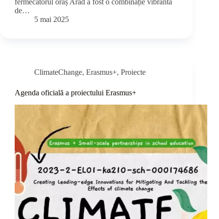
fermecătorul oraș Arad a fost o combinație vibrantă
de…
5 mai 2025
ClimateChange
,
Erasmus+
,
Proiecte
Agenda oficială a proiectului Erasmus+