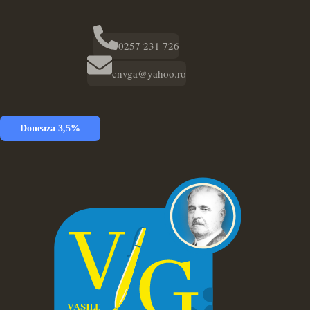
0257 231 726
cnvga@yahoo.ro
Doneaza 3,5%