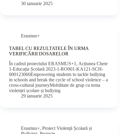
30 ianuarie 2025
Erasmus+
TABEL CU REZULTATELE ÎN URMA
VERIFICĂRII DOSARELOR
În cadrul proiectului ERASMUS+1, Acțiunea Cheie
1-Educația Școlară 2023-1-RO001-KA121-SCH-
000123060Empowering students to tackle bullying
in schools and break the cycle of school violence – a
cross-cultural journeyMobilitate de grup cu tema
violenței școlare și bullying
29 ianuarie 2025
Erasmus+
,
Proiect Violență Școlară și
Bullying
,
Proiecte