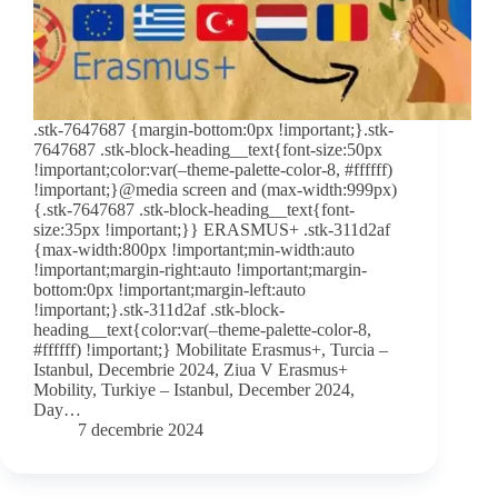
.stk-7647687 {margin-bottom:0px !important;}.stk-
7647687 .stk-block-heading__text{font-size:50px
!important;color:var(–theme-palette-color-8, #ffffff)
!important;}@media screen and (max-width:999px)
{.stk-7647687 .stk-block-heading__text{font-
size:35px !important;}} ERASMUS+ .stk-311d2af
{max-width:800px !important;min-width:auto
!important;margin-right:auto !important;margin-
bottom:0px !important;margin-left:auto
!important;}.stk-311d2af .stk-block-
heading__text{color:var(–theme-palette-color-8,
#ffffff) !important;} Mobilitate Erasmus+, Turcia –
Istanbul, Decembrie 2024, Ziua V Erasmus+
Mobility, Turkiye – Istanbul, December 2024,
Day…
7 decembrie 2024