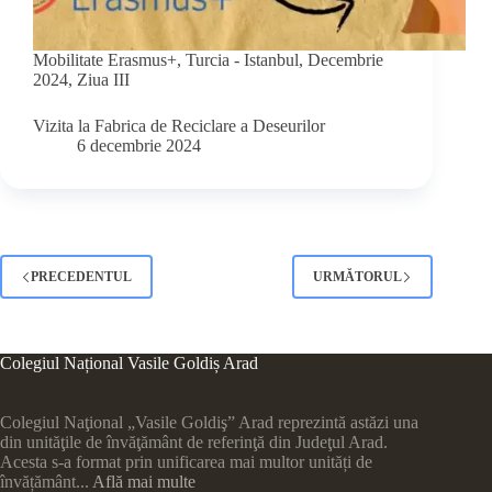
Mobilitate Erasmus+, Turcia - Istanbul, Decembrie
2024, Ziua III
Vizita la Fabrica de Reciclare a Deseurilor
6 decembrie 2024
PRECEDENTUL
URMĂTORUL
Colegiul Național Vasile Goldiș Arad
Colegiul Naţional „Vasile Goldiş” Arad reprezintă astăzi una
din unităţile de învăţământ de referinţă din Judeţul Arad.
Acesta s-a format prin unificarea mai multor unități de
învățământ...
Află mai multe