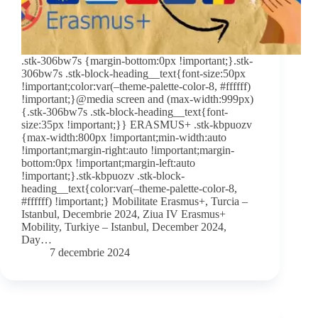
.stk-306bw7s {margin-bottom:0px !important;}.stk-
306bw7s .stk-block-heading__text{font-size:50px
!important;color:var(–theme-palette-color-8, #ffffff)
!important;}@media screen and (max-width:999px)
{.stk-306bw7s .stk-block-heading__text{font-
size:35px !important;}} ERASMUS+ .stk-kbpuozv
{max-width:800px !important;min-width:auto
!important;margin-right:auto !important;margin-
bottom:0px !important;margin-left:auto
!important;}.stk-kbpuozv .stk-block-
heading__text{color:var(–theme-palette-color-8,
#ffffff) !important;} Mobilitate Erasmus+, Turcia –
Istanbul, Decembrie 2024, Ziua IV Erasmus+
Mobility, Turkiye – Istanbul, December 2024,
Day…
7 decembrie 2024