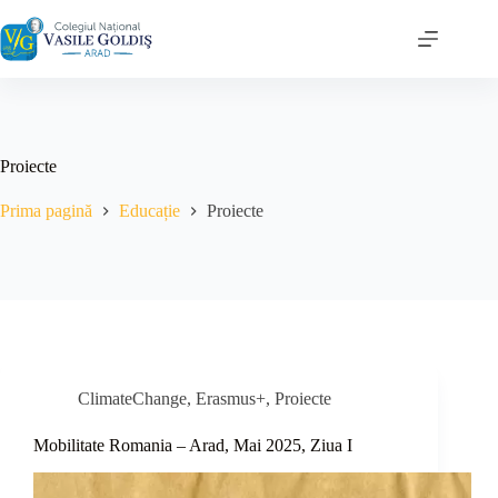
Sari
la
conținut
Proiecte
Prima pagină
Educație
Proiecte
ClimateChange
,
Erasmus+
,
Proiecte
Mobilitate Romania – Arad, Mai 2025, Ziua I