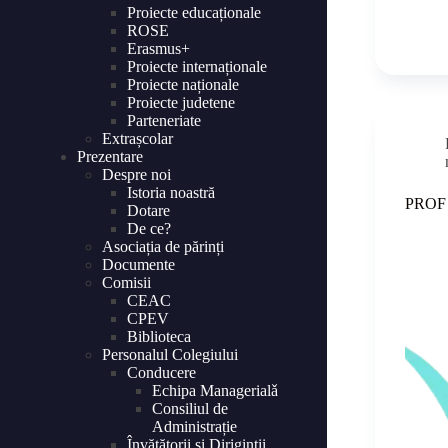
Proiecte educaționale
ROSE
Erasmus+
Proiecte internaționale
Proiecte naționale
Proiecte judetene
Parteneriate
Extrașcolar
Prezentare
Despre noi
Istoria noastră
PROF
Dotare
De ce?
Asociația de părinți
Documente
Comisii
CEAC
CPEV
Biblioteca
Personalul Colegiului
Conducere
Echipa Managerialǎ
Consiliul de
Administrație
Învățătorii și Diriginții