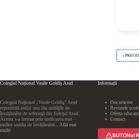
PRECE
Colegiul Național Vasile Goldiș Arad
Informații
Colegiul Naţional „Vasile Goldiş” Arad
Documente
reprezintă astăzi una din unităţile de
Revistele școli
învăţământ de referinţă din Judeţul Arad.
Oferta educați
Acesta s-a format prin unificarea mai
Contact
multor unități de învățământ...
Află mai
multe
BUTONul 