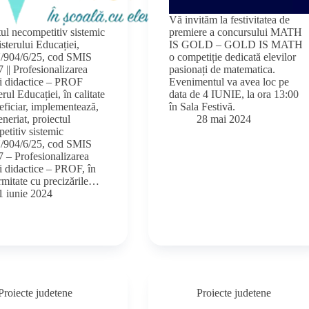
Vă invităm la festivitatea de
tul necompetitiv sistemic
premiere a concursului MATH
sterului Educației,
IS GOLD – GOLD IS MATH
904/6/25, cod SMIS
o competiție dedicată elevilor
 || Profesionalizarea
pasionați de matematica.
ei didactice – PROF
Evenimentul va avea loc pe
rul Educației, în calitate
data de 4 IUNIE, la ora 13:00
eficiar, implementează,
în Sala Festivă.
eneriat, proiectul
28 mai 2024
etitiv sistemic
904/6/25, cod SMIS
 – Profesionalizarea
ei didactice – PROF, în
mitate cu precizările…
1 iunie 2024
Proiecte judetene
Proiecte judetene