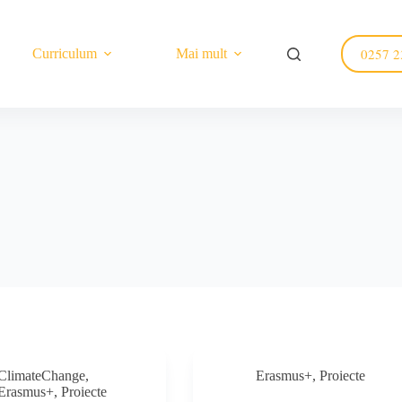
0257 2
Curriculum
Mai mult
ClimateChange
,
Erasmus+
,
Proiecte
Erasmus+
,
Proiecte