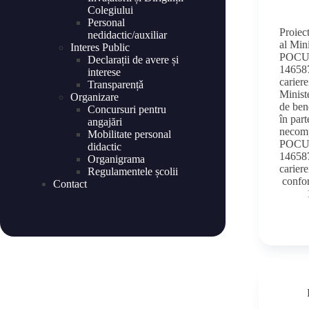
Colegiului
Personal
Proiec
nedidactic/auxiliar
al Mini
Interes Public
POCU/
Declarații de avere și
146587
interese
carier
Transparențǎ
Ministe
Organizare
de ben
Concursuri pentru
în part
angajări
necomp
Mobilitate personal
POCU/
didactic
146587
Organigrama
carier
Regulamentele școlii
confor
Contact