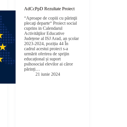
AdCcPpD Rezultate Proiect
“Aproape de copiii cu părinţii
plecaţi departe“ Proiect social
cuprins in Calendarul
Activităţilor Educative
Județene al ISJ Arad, an școlar
2023-2024, poziția 44 În
cadrul acestui proiect s-a
urmărit oferirea de sprijin
educațional și suport
psihosocial elevilor ai căror
părinți…
21 iunie 2024