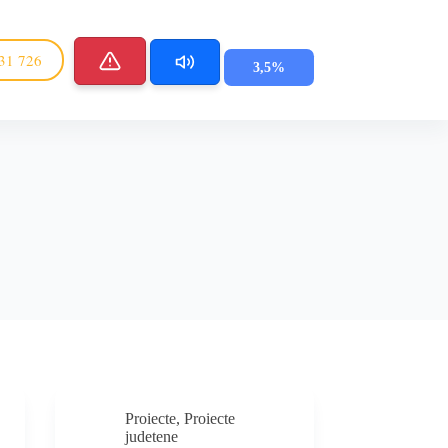
31 726
3,5%
Proiecte
,
Proiecte
judetene