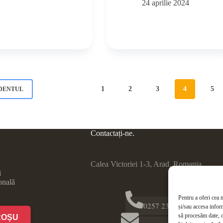
24 aprilie 2024
1
2
3
4
5
DENTUL
Contactați-ne.
Calea Victoriei 1-3, Arad, Romania
i
onală
Pentru a oferi cea 
0257 231 726
și/sau accesa infor
să procesăm date, 
ROȘU