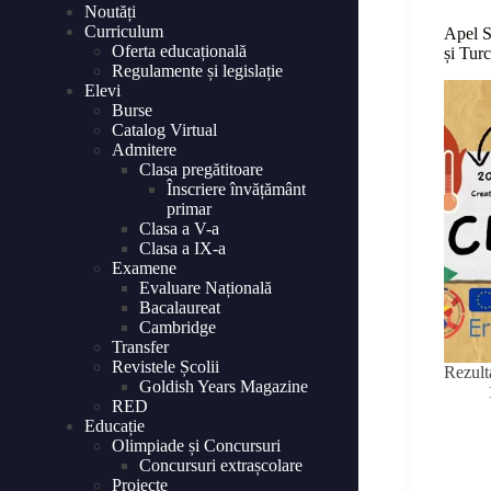
Noutăți
Curriculum
Apel S
Oferta educațională
și Tur
Regulamente și legislație
Elevi
Burse
Catalog Virtual
Admitere
Clasa pregătitoare
Înscriere învățământ
primar
Clasa a V-a
Clasa a IX-a
Examene
Evaluare Națională
Bacalaureat
Cambridge
Transfer
Revistele Școlii
Rezult
Goldish Years Magazine
RED
Educație
Olimpiade și Concursuri
Concursuri extrașcolare
Proiecte