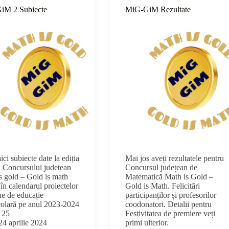
iM 2 Subiecte
MiG-GiM Rezultate
ici subiecte date la ediția
Mai jos aveți rezultatele pentru
 a Concursului județean
Concursul județean de
s gold – Gold is math
Matematică Math is Gold –
 în calendarul proiectelor
Gold is Math. Felicitări
ne de educație
participanților și profesorilor
colară pe anul 2023-2024
coodonatori. Detalii pentru
a 25
Festivitatea de premiere veți
24 aprilie 2024
primi ulterior.