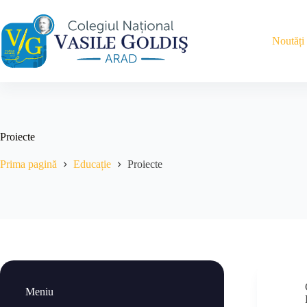
Sari
la
conținut
Noutăți
Proiecte
Prima pagină
Educație
Proiecte
Meniu