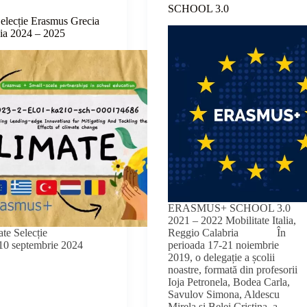
SCHOOL 3.0
elecție Erasmus Grecia
cia 2024 – 2025
ERASMUS+ SCHOOL 3.0
2021 – 2022 Mobilitate Italia,
ate Selecție
Reggio Calabria În
10 septembrie 2024
perioada 17-21 noiembrie
2019, o delegație a școlii
noastre, formată din profesorii
Ioja Petronela, Bodea Carla,
Savulov Simona, Aldescu
Mirela și Belei Cristina, a