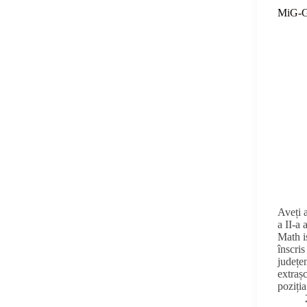
MiG-G
Aveți a
a II-a
Math i
înscris
județe
extraș
poziți