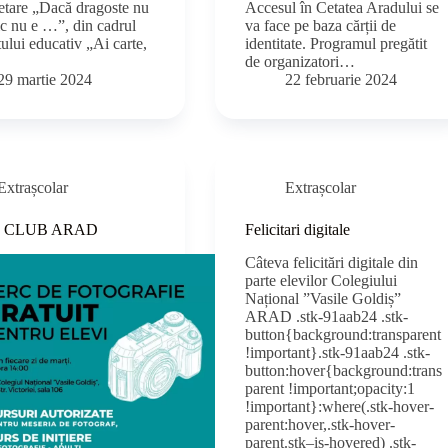
retare „Dacă dragoste nu
Accesul în Cetatea Aradului se
ic nu e …”, din cadrul
va face pe baza cărții de
ului educativ „Ai carte,
identitate. Programul pregătit
de organizatori…
29 martie 2024
22 februarie 2024
Extrașcolar
Extrașcolar
 CLUB ARAD
Felicitari digitale
Câteva felicitări digitale din
parte elevilor Colegiului
Național ”Vasile Goldiș”
ARAD .stk-91aab24 .stk-
button{background:transparent
!important}.stk-91aab24 .stk-
button:hover{background:trans
parent !important;opacity:1
!important}:where(.stk-hover-
parent:hover,.stk-hover-
parent.stk–is-hovered) .stk-