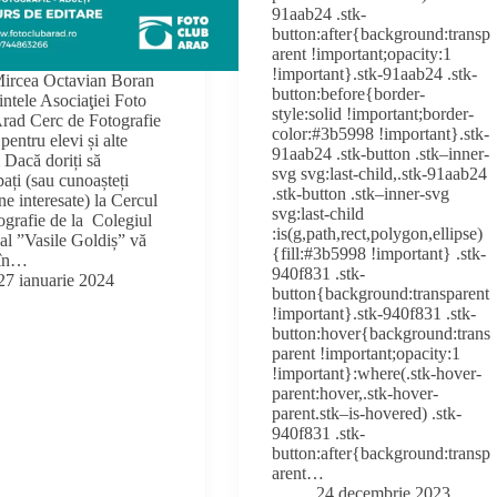
91aab24 .stk-
button:after{background:transp
arent !important;opacity:1
!important}.stk-91aab24 .stk-
Mircea Octavian Boran
button:before{border-
intele Asociaţiei Foto
style:solid !important;border-
rad Cerc de Fotografie
color:#3b5998 !important}.stk-
 pentru elevi și alte
91aab24 .stk-button .stk–inner-
 Dacă doriți să
svg svg:last-child,.stk-91aab24
pați (sau cunoașteți
.stk-button .stk–inner-svg
ne interesate) la Cercul
svg:last-child
ografie de la Colegiul
:is(g,path,rect,polygon,ellipse)
al ”Vasile Goldiș” vă
{fill:#3b5998 !important} .stk-
 în…
940f831 .stk-
27 ianuarie 2024
button{background:transparent
!important}.stk-940f831 .stk-
button:hover{background:trans
parent !important;opacity:1
!important}:where(.stk-hover-
parent:hover,.stk-hover-
parent.stk–is-hovered) .stk-
940f831 .stk-
button:after{background:transp
arent…
24 decembrie 2023