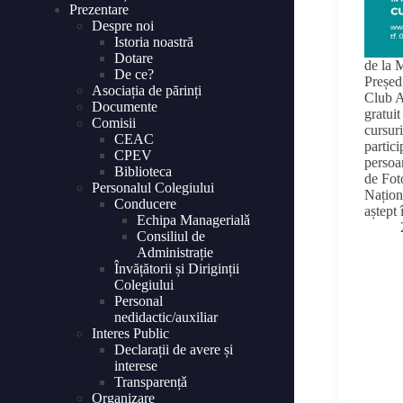
Prezentare
Despre noi
Istoria noastră
Dotare
de la 
De ce?
Președ
Asociația de părinți
Club A
Documente
gratuit
Comisii
cursuri
CEAC
partici
CPEV
persoa
Biblioteca
de Fot
Personalul Colegiului
Națion
Conducere
aștept
Echipa Managerialǎ
Consiliul de
Administrație
Învățătorii și Diriginții
Colegiului
Personal
nedidactic/auxiliar
Interes Public
Declarații de avere și
interese
Transparențǎ
Organizare