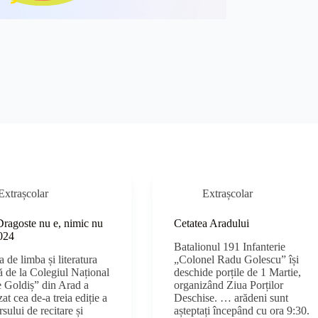
Extrașcolar
Extrașcolar
ragoste nu e, nimic nu
Cetatea Aradului
024
Batalionul 191 Infanterie
 de limba și literatura
„Colonel Radu Golescu” își
 de la Colegiul Național
deschide porțile de 1 Martie,
e Goldiș” din Arad a
organizând Ziua Porților
at cea de-a treia ediție a
Deschise. … arădeni sunt
sului de recitare și
așteptați începând cu ora 9:30.