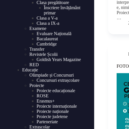
interp
Clasa pregătitoare
e, nim
Înscriere învățământ
Proiect
primar
…
Clasa a V-a
Clasa a IX-a
Examene
Evaluare Națională
Bacalaureat
Cambridge
Transfer
Revistele Școlii
Goldish Years Magazine
RED
FOTO
Educație
Olimpiade și Concursuri
Concursuri extrașcolare
Proiecte
Proiecte educaționale
ROSE
Erasmus+
Proiecte internaționale
Proiecte naționale
Proiecte judetene
Parteneriate
Extrașcolar