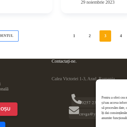
29 noiembrie 2023
1
2
3
4
DENTUL
Contactați-ne.
Calea Victoriei 1-3, Arad, Romania
i
onală
Pentru a oferi cea 
0257 231 726
și/sau accesa infor
să procesăm date, 
ROȘU
cnvga@yahoo.ro
îți dai consimțămân
anumite funcționalit