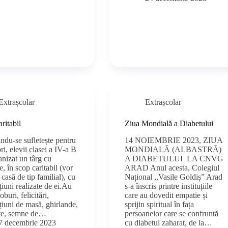
Extrașcolar
Extrașcolar
ritabil
Ziua Mondială a Diabetului
indu-se sufletește pentru
14 NOIEMBRIE 2023, ZIUA
ri, elevii clasei a IV-a B
MONDIALĂ (ALBASTRĂ)
anizat un târg cu
A DIABETULUI LA CNVG
, în scop caritabil (vor
ARAD Anul acesta, Colegiul
 casă de tip familial), cu
Național ,,Vasile Goldiș” Arad
iuni realizate de ei.Au
s-a înscris printre instituțiile
oburi, felicitări,
care au dovedit empatie și
țiuni de masă, ghirlande,
sprijin spiritual în fața
țe, semne de…
persoanelor care se confruntă
7 decembrie 2023
cu diabetul zaharat, de la…