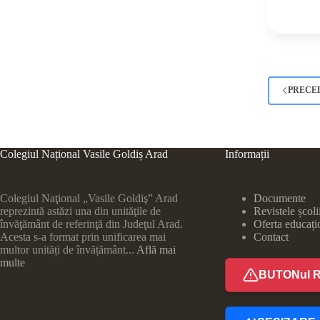
PRECE
Colegiul Național Vasile Goldiș Arad
Informații
Colegiul Naţional „Vasile Goldiş” Arad
Documente
reprezintă astăzi una din unităţile de
Revistele școli
învăţământ de referinţă din Judeţul Arad.
Oferta educați
Acesta s-a format prin unificarea mai
Contact
multor unități de învățământ...
Află mai
multe
BUTONul 