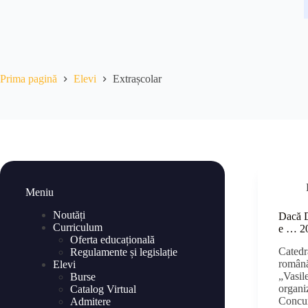
Prima pagină
Elevi
Extrașcolar
Meniu
Noutăți
Dacă D
Curriculum
e … 2
Oferta educațională
Catedra
Regulamente și legislație
română
Elevi
„Vasil
Burse
organiz
Catalog Virtual
Concur
Admitere