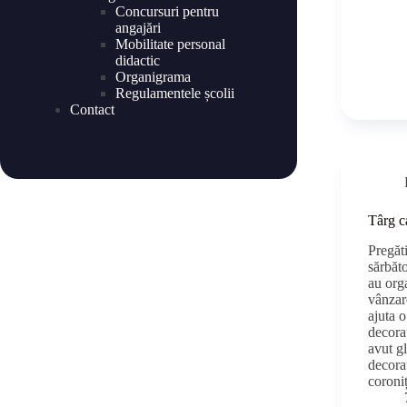
Concursuri pentru
angajări
Mobilitate personal
didactic
Organigrama
Regulamentele școlii
Contact
Târg ca
Pregăt
sărbăto
au org
vânzare
ajuta o
decoraț
avut gl
decora
coroni