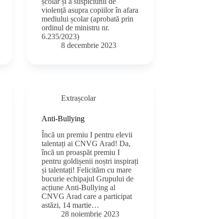
școlar și a suspiciunii de
violență asupra copiilor în afara
mediului școlar (aprobată prin
ordinul de ministru nr.
6.235/2023)
8 decembrie 2023
Extrașcolar
Anti-Bullying
Încă un premiu I pentru elevii
talentați ai CNVG Arad! Da,
încă un proaspăt premiu I
pentru goldișenii noștri inspirați
și talentați! Felicităm cu mare
bucurie echipajul Grupului de
acțiune Anti-Bullying al
CNVG Arad care a participat
astăzi, 14 martie…
28 noiembrie 2023