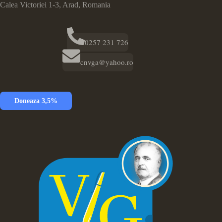
Calea Victoriei 1-3, Arad, Romania
0257 231 726
cnvga@yahoo.ro
Doneaza 3,5%