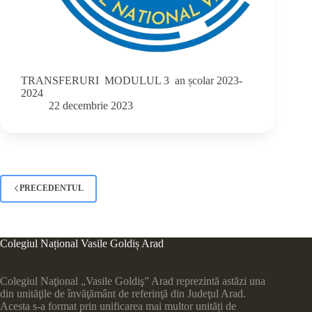
TRANSFERURI MODULUL 3 an școlar 2023-
2024
22 decembrie 2023
PRECEDENTUL
Colegiul Național Vasile Goldiș Arad
Colegiul Naţional „Vasile Goldiş” Arad reprezintă astăzi una
din unităţile de învăţământ de referinţă din Judeţul Arad.
Acesta s-a format prin unificarea mai multor unități de