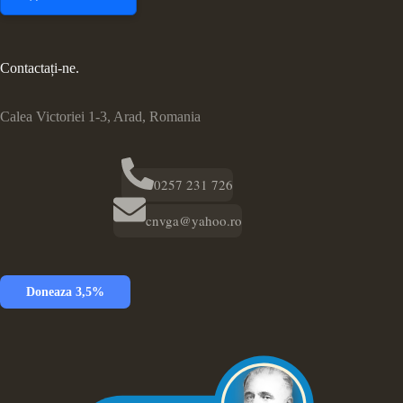
Contactați-ne.
Calea Victoriei 1-3, Arad, Romania
0257 231 726
cnvga@yahoo.ro
Doneaza 3,5%