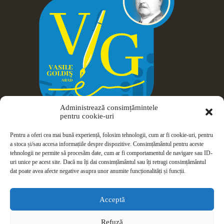
Administrează consimțămintele
pentru cookie-uri
Pentru a oferi cea mai bună experiență, folosim tehnologii, cum ar fi cookie-uri, pentru
a stoca și/sau accesa informațiile despre dispozitive. Consimțământul pentru aceste
tehnologii ne permite să procesăm date, cum ar fi comportamentul de navigare sau ID-
uri unice pe acest site. Dacă nu îți dai consimțământul sau îți retragi consimțământul
dat poate avea afecte negative asupra unor anumite funcționalități și funcții.
Drepturi de autor © 2026 Colegiul Național Vasile Goldiș -
Arad
Acceptă
ISJ Arad
|
ANPC
|
Politică de confidențialitate
|
Politică privind
Refuză