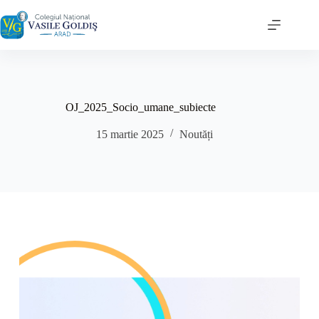
Sari
la
conținut
OJ_2025_Socio_umane_subiecte
15 martie 2025
Noutăți