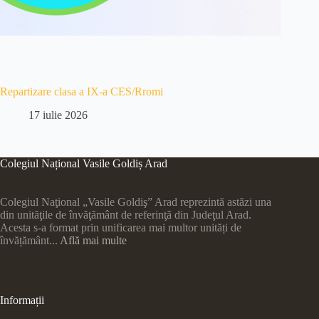
Repartizare clasa a IX-a CES/Rromi
17 iulie 2026
Colegiul Național Vasile Goldiș Arad
Colegiul Naţional „Vasile Goldiş” Arad reprezintă astăzi una
din unităţile de învăţământ de referinţă din Judeţul Arad.
Acesta s-a format prin unificarea mai multor unități de
învățământ...
Află mai multe
Informații