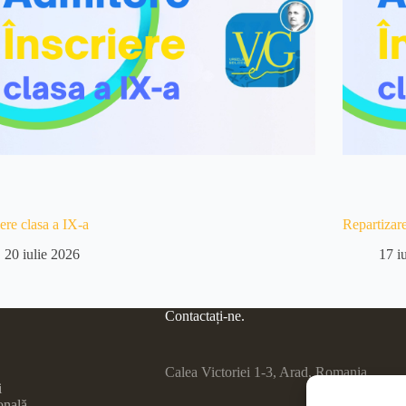
iere clasa a IX-a
Repartizar
20 iulie 2026
17 i
Contactați-ne.
Calea Victoriei 1-3, Arad, Romania
i
onală