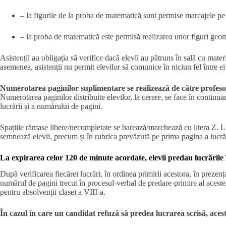
– la figurile de la proba de matematică sunt permise marcajele pe f
– la proba de matematică este permisă realizarea unor figuri geome
Asistenții au obligația să verifice dacă elevii au pătruns în sală cu mate
asemenea, asistenții nu permit elevilor să comunice în niciun fel între ei 
Numerotarea paginilor suplimentare se realizează de către profesori
Numerotarea paginilor distribuite elevilor, la cerere, se face în continu
lucrării și a numărului de pagini.
Spațiile rămase libere/necompletate se barează/marchează cu litera Z. La p
semnează elevii, precum și în rubrica prevăzută pe prima pagina a lucrăr
La expirarea celor 120 de minute acordate, elevii predau lucrările în
După verificarea fiecărei lucrări, în ordinea primirii acestora, în prezen
numărul de pagini trecut în procesul-verbal de predare-primire al acesteia
pentru absolvenții clasei a VIII-a.
În cazul în care un candidat refuză să predea lucrarea scrisă, aces