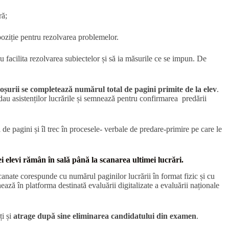
ră;
spoziție pentru rezolvarea problemelor.
au facilita rezolvarea subiectelor și să ia măsurile ce se impun. De
oșurii se completează numărul total de pagini primite de la elev
.
edau asistenților lucrările și semnează pentru confirmarea predării
 de pagini și îl trec în procesele- verbale de predare-primire pe care le
ei elevi rămân în sală până la scanarea ultimei lucrări.
scanate corespunde cu numărul paginilor lucrării în format fizic și cu
ează în platforma destinată evaluării digitalizate a evaluării naționale
ți și
atrage după sine eliminarea candidatului din examen
.