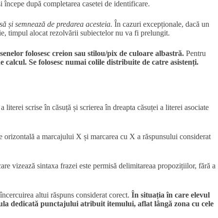
i începe după completarea casetei de identificare.
risă și semnează de predarea acesteia.
În cazuri excepționale, dacă un
ție, timpul alocat rezolvării subiectelor nu va fi prelungit.
enelor folosesc creion sau stilou/pix de culoare albastră.
Pentru
e calcul.
Se folosesc numai colile distribuite de catre asistenți.
terei scrise în căsuță și scrierea în dreapta căsuței a literei asociate
ie orizontală a marcajului X și marcarea cu X a răspunsului considerat
are vizează sintaxa frazei este permisă delimitareaa propozițiilor, fără a
i încercuirea altui răspuns considerat corect.
În situația în care elevul
lula dedicată punctajului atribuit itemului, aflat lângă zona cu cele