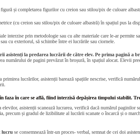
igură și completarea figurilor cu creion sau stilou/pix de culoare albast
trice (cu creion sau stilou/pix de culoare albastră) în spațiul pus la di
riale interzise prin metodologie sau cu alte materiale care le-ar permite s
sau cu exteriorul, să schimbe între ei lucrările sau ciornele.
i asistenți la predarea lucrării de către elev. Pe prima pagină a br
area numărului de pagini prevăzut în broșură, în spațiul alocat. Elevii pr
rimirea lucrărilor, asistenții barează spațiile nescrise, verifică numărul
ii.
 faza în care se află, fiind interzisă
depășirea timpului stabilit
. Tr
ța elevilor, asistenții scanează lucrarea, verifică dacă numărul paginilor 
, precum și gradul de lizibilitate al lucrării scanate o încarcă și o march
t lucru
se consemnează într-un proces- verbal, semnat de cei doi asisten