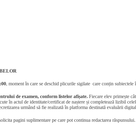
OBELOR
:00
, moment în care se deschid plicurile sigilate care conțin subiectele 
centrului de examen, conform listelor afișate.
Fiecare elev primește cât
te în actul de identitate/certificat de naștere și completează lizibil celel
area urmând să fie realizată în platforma destinată evaluării digitali
 solicita pagini suplimentare pe care pot continua redactarea răspunsului