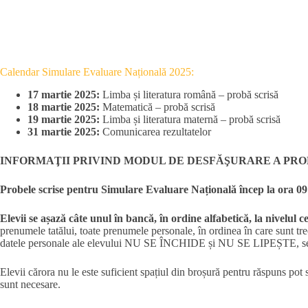
Calendar Simulare Evaluare Națională 2025:
17 martie 2025:
Limba și literatura română – probă scrisă
18 martie 2025:
Matematică – probă scrisă
19 martie 2025:
Limba și literatura maternă – probă scrisă
31 martie 2025:
Comunicarea rezultatelor
INFORMAŢII
PRIVIND MODUL DE DESFĂŞURARE A PR
Probele scrise pentru Simulare Evaluare Națională încep la ora 09
Elevii se așază câte unul în bancă, în ordine alfabetică, la nivelul 
prenumele tatălui, toate prenumele personale, în ordinea în care sunt trecu
datele personale ale elevului NU SE ÎNCHIDE și NU SE LIPEȘTE, secretiz
Elevii cărora nu le este suficient spațiul din broșură pentru răspuns pot
sunt necesare.