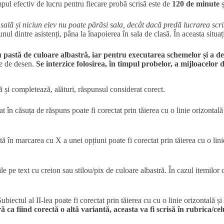
impul efectiv de lucru pentru fiecare probă scrisă este de
120 de minute
ș
n sală și niciun elev nu poate părăsi sala, decât dacă predă lucrarea sc
 unul dintre asistenți, pâna la înapoierea în sala de clasă. În aceasta situa
u pastă de culoare albastră, iar pentru
executarea schemelor și a des
te de desen.
Se interzice folosirea, în timpul probelor, a mijloacelor d
ă și completează, alături, răspunsul considerat corect.
căsuța de răspuns poate fi corectat prin tăierea cu o linie orizontală a li
 în marcarea cu X a unei opțiuni poate fi corectat prin tăierea cu o lin
 pe text cu creion sau stilou/pix de culoare albastră. În cazul itemilor c
iectul al II-lea poate fi corectat prin tăierea cu cu o linie orizontală ș
ră ca fiind corectă o altă variantă, aceasta va fi scrisă în rubrica/ce