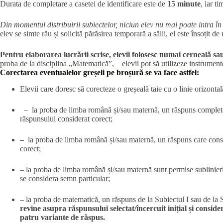
Durata de completare a casetei de identificare este de
15 minute
, iar t
Din momentul distribuirii subiectelor, niciun elev nu mai poate intra î
elev se simte rău și solicită părăsirea temporară a sălii, el este însoțit de
Pentru elaborarea lucrării scrise, elevii folosesc numai cerneală sa
proba de la disciplina „Matematică”, elevii pot să utilizeze instrumen
Corectarea eventualelor greșeli pe broșură se va face astfel:
Elevii care doresc să corecteze o greșeală taie cu o linie orizontal
– la proba de limba română și/sau maternă, un răspuns completat în 
răspunsului considerat corect;
–
la proba de limba română și/sau maternă, un răspuns care constă
corect;
– la proba de limba română și/sau maternă sunt permise sublinierile
se considera semn particular;
– la proba de matematică, un răspuns de la Subiectul I sau de la Sub
revine asupra răspunsului selectat/încercuit inițial și conside
patru variante de răspus.