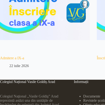
Admitere a IX-a
Înscr
22 iulie 2026
Colegiul Național Vasile Goldiș Arad
Informații
Colegiul Naţional „Vasile Goldiş” Arad
Documente
reprezintă astăzi una din unităţile de
Revistele școli
învăţământ de referinţă din Judeţul Arad.
Oferta educați