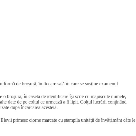
în formă de broșură, în fiecare sală în care se susţine examenul.
e o broșură, în caseta de identificare își scrie cu majuscule numele,
alte date de pe colțul ce urmează a fi lipit. Colțul lucrării conținând
zate după încărcarea acesteia.
. Elevii primesc ciorne marcate cu ștampila unității de învățământ câte le