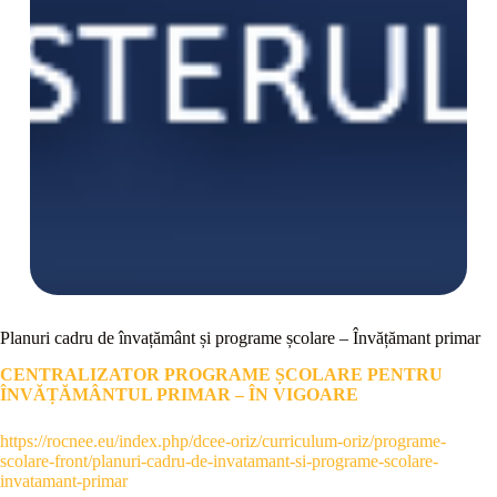
Planuri cadru de învațământ și programe școlare – Învățămant primar
CENTRALIZATOR PROGRAME ȘCOLARE PENTRU
ÎNVĂȚĂMÂNTUL PRIMAR – ÎN VIGOARE
https://rocnee.eu/index.php/dcee-oriz/curriculum-oriz/programe-
scolare-front/planuri-cadru-de-invatamant-si-programe-scolare-
invatamant-primar