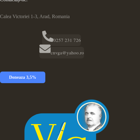
Calea Victoriei 1-3, Arad, Romania
0257 231 726
cnvga@yahoo.ro
Doneaza 3,5%