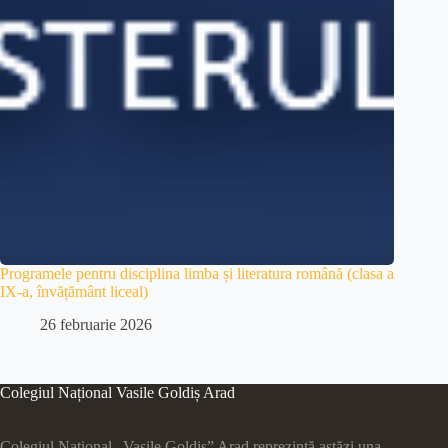
Programele pentru disciplina limba și literatura română (clasa a
IX-a, învățământ liceal)
26 februarie 2026
Colegiul Național Vasile Goldiș Arad
Colegiul Naţional „Vasile Goldiş” Arad reprezintă astăzi una