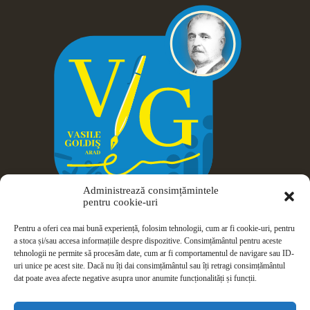
Administrează consimțămintele
pentru cookie-uri
Pentru a oferi cea mai bună experiență, folosim tehnologii, cum ar fi cookie-uri, pentru
a stoca și/sau accesa informațiile despre dispozitive. Consimțământul pentru aceste
tehnologii ne permite să procesăm date, cum ar fi comportamentul de navigare sau ID-
uri unice pe acest site. Dacă nu îți dai consimțământul sau îți retragi consimțământul
dat poate avea afecte negative asupra unor anumite funcționalități și funcții.
Drepturi de autor © 2026 Colegiul Național Vasile Goldiș -
Arad