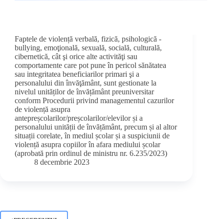
Faptele de violență verbală, fizică, psihologică -
bullying, emoţională, sexuală, socială, culturală,
cibernetică, cât şi orice alte activităţi sau
comportamente care pot pune în pericol sănătatea
sau integritatea beneficiarilor primari şi a
personalului din învăţământ, sunt gestionate la
nivelul unităților de învățământ preuniversitar
conform Procedurii privind managementul cazurilor
de violență asupra
antepreșcolarilor/preșcolarilor/elevilor și a
personalului unității de învățământ, precum și al altor
situații corelate, în mediul școlar și a suspiciunii de
violență asupra copiilor în afara mediului școlar
(aprobată prin ordinul de ministru nr. 6.235/2023)
8 decembrie 2023