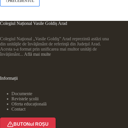
PRECEDENTUL
Colegiul Național Vasile Goldiș Arad
Colegiul Naţional „Vasile Goldiş” Arad reprezintă astăzi una
din unităţile de învăţământ de referinţă din Judeţul Arad.
Acesta s-a format prin unificarea mai multor unități de
învățământ...
Află mai multe
Informații
Documente
Revistele școlii
Oferta educațională
Contact
BUTONul ROȘU