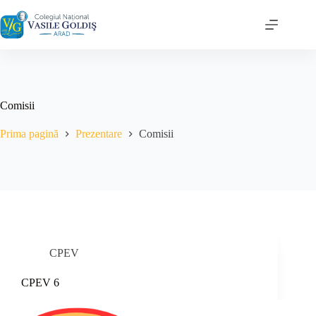
Sari
la
conținut
Comisii
Prima pagină
Prezentare
Comisii
CPEV
CPEV 6