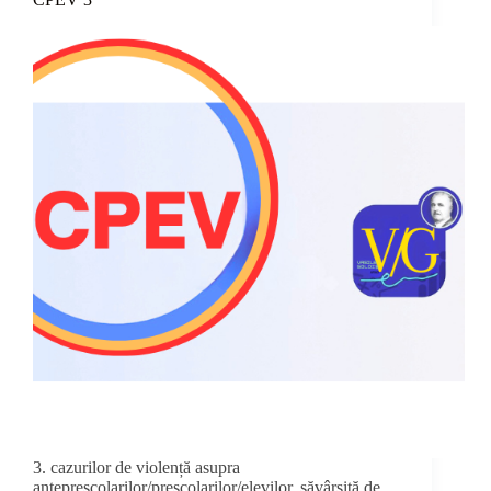
3. cazurilor de violență asupra
antepreșcolarilor/preșcolarilor/elevilor, săvârșită de