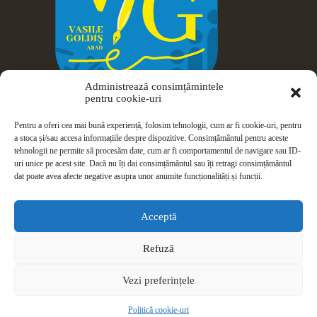
Administrează consimțămintele
pentru cookie-uri
Pentru a oferi cea mai bună experiență, folosim tehnologii, cum ar fi cookie-uri, pentru
a stoca și/sau accesa informațiile despre dispozitive. Consimțământul pentru aceste
tehnologii ne permite să procesăm date, cum ar fi comportamentul de navigare sau ID-
uri unice pe acest site. Dacă nu îți dai consimțământul sau îți retragi consimțământul
dat poate avea afecte negative asupra unor anumite funcționalități și funcții.
Drepturi de autor © 2026 Colegiul Național Vasile Goldiș -
Arad
Acceptă
ISJ Arad
|
ANPC
|
Politică de confidențialitate
|
Politică privind
Refuză
fișierele cookies
Vezi preferințele
Politică cookie-uri