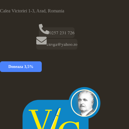
Calea Victoriei 1-3, Arad, Romania
0257 231 726
cnvga@yahoo.ro
Doneaza 3,5%