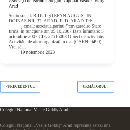
Asociaţia de Părinţi Colegiul Naţional Vasile Goldiş
Arad
Sediu social: B-DUL ȘTEFAN AUGUSTIN
DOINAȘ NR. 37, ARAD, JUD. ARAD Tel:
______ email:
asociatia.parinti@cnvgarad.ro
Stare
firmă: În funcțiune din 05.10.2007 Dată înființare: 5
octombrie 2007 CIF: 22516003 Obiect de activitate:
Activități ale altor organizații n.c.a. (CAEN: 9499)
Vrei să…
19 noiembrie 2023
PRECEDENTUL
URMĂTORUL
Colegiul Național Vasile Goldiș Arad
Colegiul Naţional „Vasile Goldiş” Arad reprezintă astăzi una