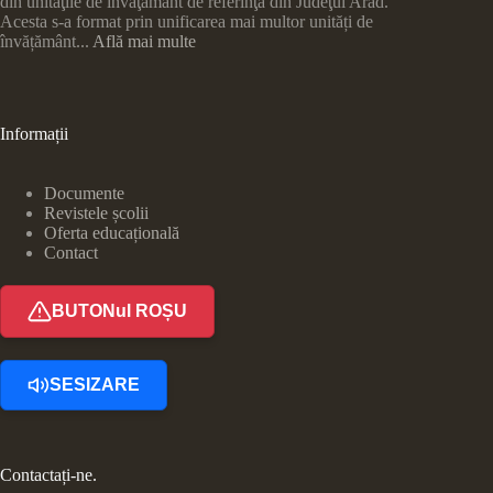
din unităţile de învăţământ de referinţă din Judeţul Arad.
Acesta s-a format prin unificarea mai multor unități de
învățământ...
Află mai multe
Informații
Documente
Revistele școlii
Oferta educațională
Contact
BUTONul ROȘU
SESIZARE
Contactați-ne.