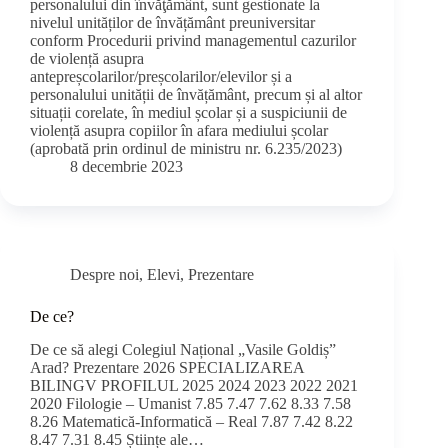
personalului din învăţământ, sunt gestionate la
nivelul unităților de învățământ preuniversitar
conform Procedurii privind managementul cazurilor
de violență asupra
antepreșcolarilor/preșcolarilor/elevilor și a
personalului unității de învățământ, precum și al altor
situații corelate, în mediul școlar și a suspiciunii de
violență asupra copiilor în afara mediului școlar
(aprobată prin ordinul de ministru nr. 6.235/2023)
8 decembrie 2023
Despre noi
,
Elevi
,
Prezentare
De ce?
De ce să alegi Colegiul Național „Vasile Goldiș”
Arad? Prezentare 2026 SPECIALIZAREA
BILINGV PROFILUL 2025 2024 2023 2022 2021
2020 Filologie – Umanist 7.85 7.47 7.62 8.33 7.58
8.26 Matematică-Informatică – Real 7.87 7.42 8.22
8.47 7.31 8.45 Științe ale…