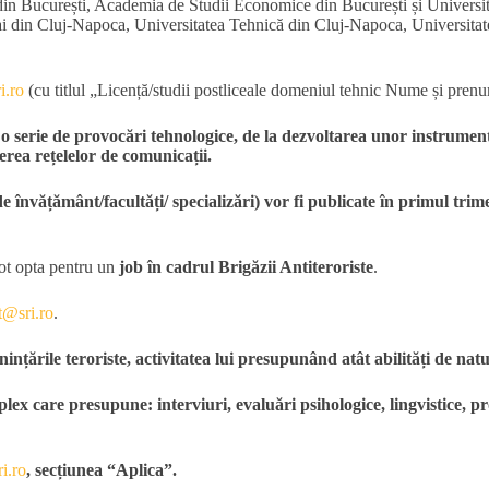
din București, Academia de Studii Economice din București și Universit
i din Cluj-Napoca, Universitatea Tehnică din Cluj-Napoca, Universitat
i.ro
(cu titlul „Licență/studii postliceale domeniul tehnic Nume și pren
 o serie de provocări tehnologice, de la dezvoltarea unor instrumente
erea rețelelor de comunicații.
e învățământ/facultăți/ specializări) vor fi publicate în primul trimes
t opta pentru un
job în cadrul
Brigăzii Antiteroriste
.
t@sri.ro
.
rile teroriste, activitatea lui presupunând atât abilități de natură 
plex care presupune: interviuri, evaluări psihologice, lingvistice, p
i.ro
, secțiunea “Aplica”.