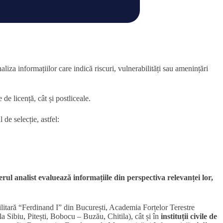
iza informațiilor care indică riscuri, vulnerabilități sau amenințări
 de licență, cât și postliceale.
 de selecție, astfel:
țerul analist evaluează informațiile din perspectiva relevanței lor,
tară “Ferdinand I” din București, Academia Forțelor Terestre
 Sibiu, Pitești, Bobocu – Buzău, Chitila), cât și în
instituții civile de