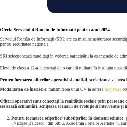
Oferta Serviciului Român de Informații pentru anul 2024
Serviciul Român de Informații (SRI) are ca misiune asigurarea securității
pentru securitatea națională.
SRI selecționează candidați în vederea participării la examenele de admitere
Elevii de clasa a 12-a, interesați de o carieră militară în instituția noastr
Pentru formarea ofițerilor operativi și analiști
, școlarizarea va avea
Modalitatea de înscriere
: transmiterea unui CV la adresa
hr@sri.ro
(c
Ofițerii operativi sunt conectați la realitățile sociale prin persoane
sesizează schimbări, schițează scenarii de evoluție și intervenție și
Pentru formarea ofițerilor/ subofițerilor în domenii tehnice
, 
„Nicolae Bălcescu” din Sibiu, Academia Forțelor Aeriene “Henri Co