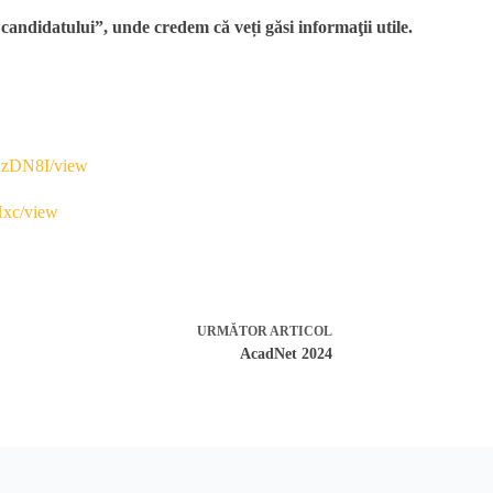
andidatului”, unde credem că veți găsi informaţii utile.
DzDN8I/view
Hxc/view
URMĂTOR
ARTICOL
AcadNet 2024