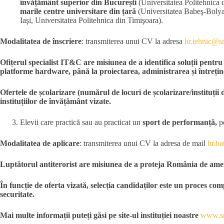
învățământ superior din București
(Universitatea Politehnica 
marile centre universitare din țară
(Universitatea Babeş-Bolya
Iaşi, Universitatea Politehnica din Timişoara).
Modalitatea de înscriere
: transmiterea unui CV la adresa
hr.tehnic@sr
Ofițerul specialist IT&C are misiunea de a identifica soluții pentru
platforme hardware, până la proiectarea, administrarea și întrețin
Ofertele de școlarizare (numărul de locuri de școlarizare/instituții d
instituțiilor de învățământ vizate.
Elevii care practică sau au practicat un
sport de performanță,
po
Modalitatea de aplicare
: transmiterea unui CV la adresa de mail
hr.ba
Luptătorul antiterorist are misiunea de a proteja România de amenință
În funcție de oferta vizată, selecția candidaților este un proces com
securitate.
Mai multe informații puteți găsi pe site-ul instituției noastre
www.sr