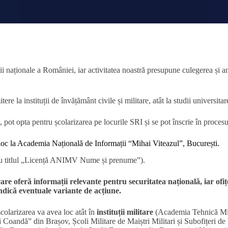
 naționale a României, iar activitatea noastră presupune culegerea și anal
 la instituții de învățământ civile și militare, atât la studii universitare
ă, pot opta pentru școlarizarea pe locurile SRI și se pot înscrie în procesul
 loc la Academia Națională de Informații “Mihai Viteazul”, București.
u titlul „Licență ANIMV Nume și prenume”).
 care oferă informații relevante pentru securitatea națională, iar ofi
 indică eventuale variante de acțiune.
școlarizarea va avea loc atât în
instituții militare
(Academia Tehnică Mili
andă” din Brașov, Școli Militare de Maiștri Militari și Subofițeri de la