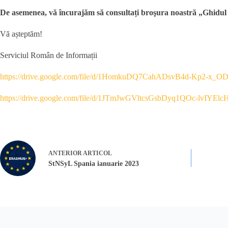
De asemenea, vă încurajăm să consultați broşura noastră „Ghidul c
Vă așteptăm!
Serviciul Român de Informații
https://drive.google.com/file/d/1HomkuDQ7CahADsvB4d-Kp2-x_O
https://drive.google.com/file/d/1JTmJwGVltcsGsbDyq1QOc-lvIYElc
ANTERIOR
ARTICOL
StNSyL Spania ianuarie 2023