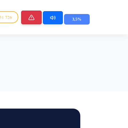
31 726
3,5%