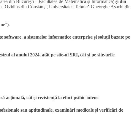
atea din București – Facultatea de Matematică și Informatică)
și din
ea Ovidius din Constanţa, Universitatea Tehnică Gheorghe Asachi din
ume”).
 software, a sistemelor informatice enterprise și soluții bazate pe
trul al anului 2024, atât pe site-ul SRI, cât și pe site-urile
acțională, cât și rezistență la efort psihic intens
.
rofesionale sau aptitudinale, examinări medicale și verificări de